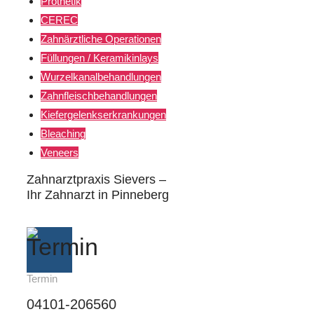
Prothetik
CEREC
Zahnärztliche Operationen
Füllungen / Keramikinlays
Wurzelkanalbehandlungen
Zahnfleischbehandlungen
Kiefergelenkserkrankungen
Bleaching
Veneers
Zahnarztpraxis Sievers –
Ihr Zahnarzt in Pinneberg
Termin
04101-206560