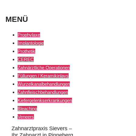
MENÜ
Prophylaxe
Implantologie
Prothetik
CEREC
Zahnärztliche Operationen
Füllungen / Keramikinlays
Wurzelkanalbehandlungen
Zahnfleischbehandlungen
Kiefergelenkserkrankungen
Bleaching
Veneers
Zahnarztpraxis Sievers –
Ihr Zahnarzt in Pinneberg