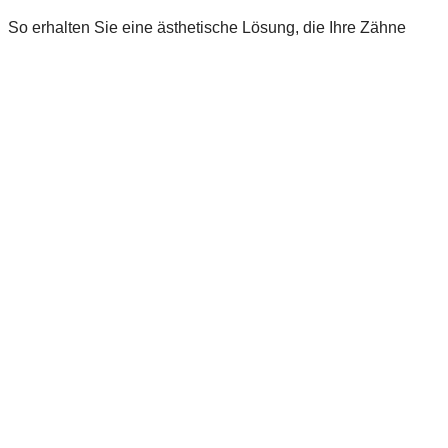
So erhalten Sie eine ästhetische Lösung, die Ihre Zähne
schont und gleichzeitig höchste Ansprüche an Funktion und
Aussehen erfüllt.